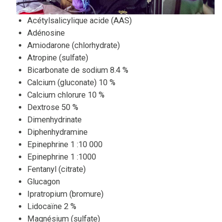
Acétylsalicylique acide (AAS)
Adénosine
Amiodarone (chlorhydrate)
Atropine (sulfate)
Bicarbonate de sodium 8.4 %
Calcium (gluconate) 10 %
Calcium chlorure 10 %
Dextrose 50 %
Dimenhydrinate
Diphenhydramine
Epinephrine 1 :10 000
Epinephrine 1 :1000
Fentanyl (citrate)
Glucagon
Ipratropium (bromure)
Lidocaïne 2 %
Magnésium (sulfate)