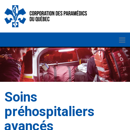
Soins
préhospitaliers
avancés